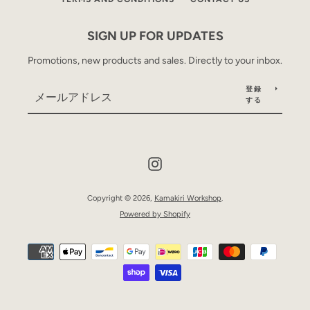
SIGN UP FOR UPDATES
Promotions, new products and sales. Directly to your inbox.
登録
する
Instagram
Copyright © 2026,
Kamakiri Workshop
.
Powered by Shopify
お
支
も
払
い
方
う