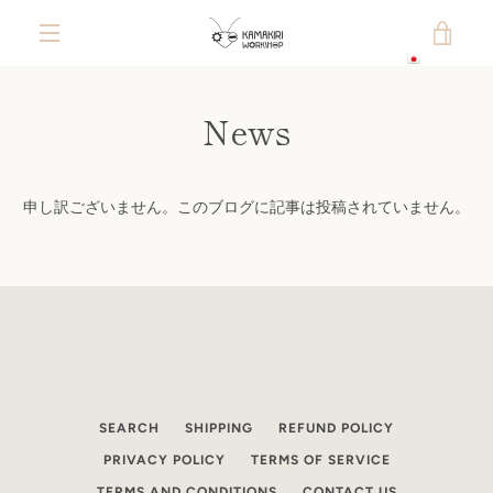
コ
カ
ン
テ
メ
日本語
ン
ー
ツ
News
ニ
に
ト
ス
ュ
キ
を
ッ
申し訳ございません。このブログに記事は投稿されていません。
ー
プ
す
見
る
る
SEARCH
SHIPPING
REFUND POLICY
PRIVACY POLICY
TERMS OF SERVICE
TERMS AND CONDITIONS
CONTACT US